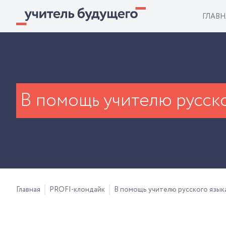
ГЛАВН
В помощь учителю русско
Главная
PROFI-клондайк
В помощь учителю русского язык